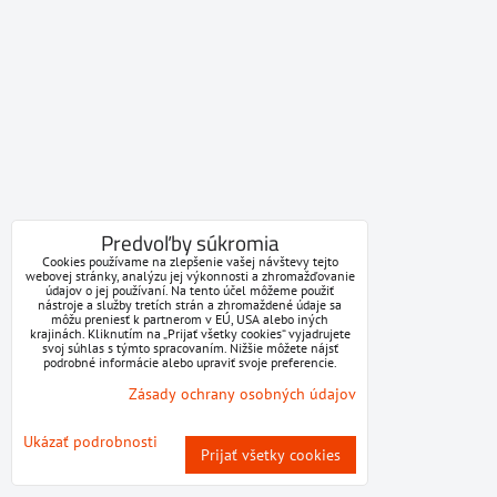
Predvoľby súkromia
Cookies používame na zlepšenie vašej návštevy tejto
webovej stránky, analýzu jej výkonnosti a zhromažďovanie
údajov o jej používaní. Na tento účel môžeme použiť
nástroje a služby tretích strán a zhromaždené údaje sa
môžu preniesť k partnerom v EÚ, USA alebo iných
krajinách. Kliknutím na „Prijať všetky cookies“ vyjadrujete
svoj súhlas s týmto spracovaním. Nižšie môžete nájsť
podrobné informácie alebo upraviť svoje preferencie.
Zásady ochrany osobných údajov
Ukázať podrobnosti
Prijať všetky cookies